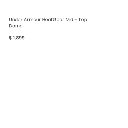
Under Armour HeatGear Mid – Top
Dama
$
1.899
SALE
Under Armour
Branded – To
$
1.299
$
1.999