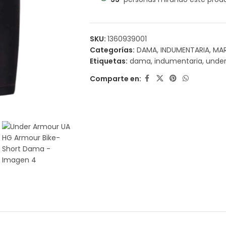
SKU:
1360939001
Categorías:
DAMA
,
INDUMENTARIA
,
MA
Etiquetas:
dama
,
indumentaria
,
unde
Comparte en: