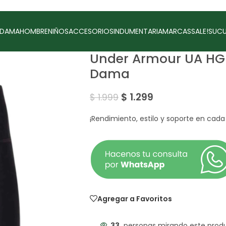
DAMA
HOMBRE
NIÑOS
ACCESORIOS
INDUMENTARIA
MARCAS
SALE!
SUCU
Under Armour UA HG 
Dama
$
1.299
$
1.999
¡Rendimiento, estilo y soporte en cad
Agregar a Favoritos
33
personas mirando este prod