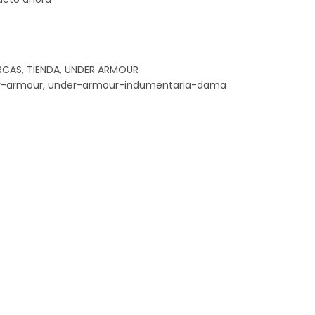
RCAS
,
TIENDA
,
UNDER ARMOUR
r-armour
,
under-armour-indumentaria-dama