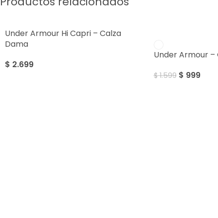
Productos relacionados
Under Armour Hi Capri – Calza
SALE
Dama
Under Armour –
$
2.699
$
999
$
1.599