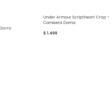
Under Armour Scriptheart Crop –
Camiseta Dama
 Gorro
$
1.499