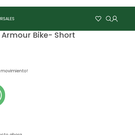
RSALES
Armour Bike- Short
a movimiento!
ucto ahora