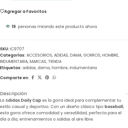
Agregar a Favoritos
19
personas mirando este producto ahora
SKU:
IC9707
Categorías:
ACCESORIOS
,
ADIDAS
,
DAMA
,
GORROS
,
HOMBRE
,
INDUMENTARIA
,
MARCAS
,
TIENDA
Etiquetas:
adidas
,
dama
,
hombre
,
indumentaria
Comparte en:
Descripción
La A
didas Daily Cap
es la gorra ideal para complementar tu
estilo casual y deportivo. Con un diseño clásico tipo
baseball
,
esta gorra ofrece comodidad y versatilidad, perfecta para el
día a día, entrenamientos o salidas al aire libre.