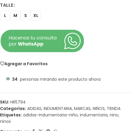
TALLE
L
M
S
XL
Agregar a Favoritos
34
personas mirando este producto ahora
SKU:
HR5794
Categorías:
ADIDAS
,
INDUMENTARIA
,
MARCAS
,
NIÑOS
,
TIENDA
Etiquetas:
adidas-indumentaria-niño
,
indumentaria
,
nino
,
ninos