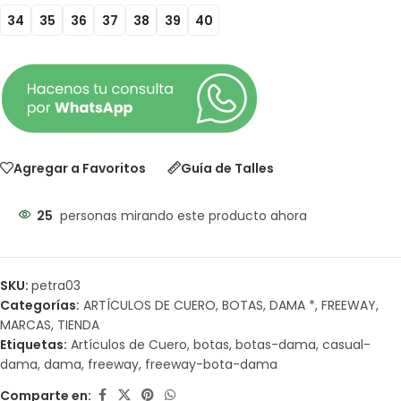
34
35
36
37
38
39
40
Agregar a Favoritos
Guía de Talles
25
personas mirando este producto ahora
SKU:
petra03
Categorías:
ARTÍCULOS DE CUERO
,
BOTAS
,
DAMA *
,
FREEWAY
,
MARCAS
,
TIENDA
Etiquetas:
Artículos de Cuero
,
botas
,
botas-dama
,
casual-
dama
,
dama
,
freeway
,
freeway-bota-dama
Comparte en: