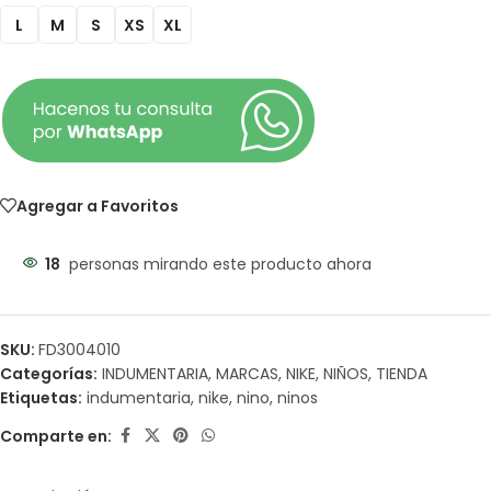
L
M
S
XS
XL
Agregar a Favoritos
18
personas mirando este producto ahora
SKU:
FD3004010
Categorías:
INDUMENTARIA
,
MARCAS
,
NIKE
,
NIÑOS
,
TIENDA
Etiquetas:
indumentaria
,
nike
,
nino
,
ninos
Comparte en: