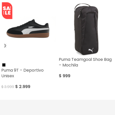
Puma Teamgoal Shoe Bag
SALE
– Mochila
Puma 9T – Deportivo
$
999
Unisex
$
2.999
$
3.999