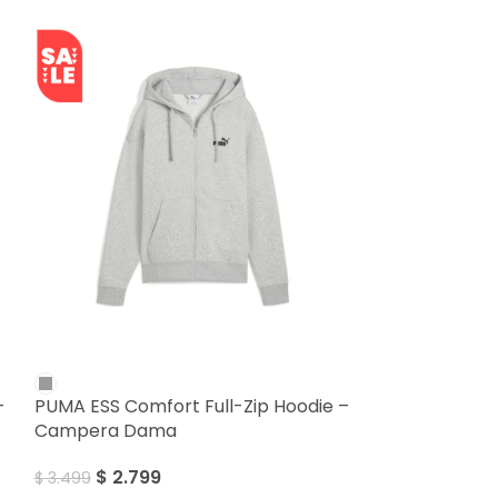
SALE
SALE
–
PUMA ESS Comfort Full-Zip Hoodie –
Puma – Gorro 
Campera Dama
$
799
$
999
$
2.799
$
3.499