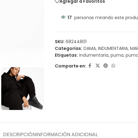
Agregar a Favoritos
17
personas mirando este produ
SKU:
68244801
Categorías:
DAMA
,
INDUMENTARIA
,
MA
Etiquetas:
indumentaria
,
puma
,
puma
Comparte en:
DESCRIPCIÓN
INFORMACIÓN ADICIONAL