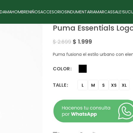
DAMA
HOMBRE
NIÑOS
ACCESORIOS
INDUMENTARIA
MARCAS
SALE!
SUCU
Puma Essentials Log
$
1.999
$
2.699
Puma fusiona el estilo urbano con el
COLOR
TALLE
L
M
S
XS
XL