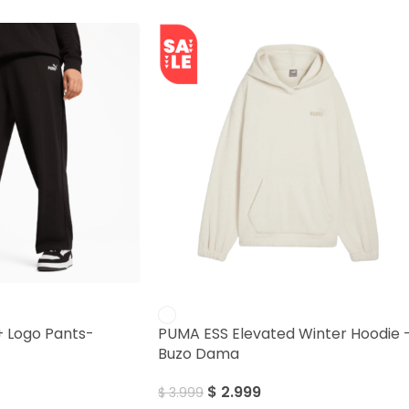
SALE
+ Logo Pants-
PUMA ESS Elevated Winter Hoodie 
Buzo Dama
$
2.999
$
3.999