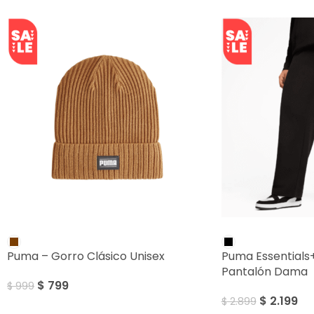
SALE
SALE
Puma – Gorro Clásico Unisex
Puma Essentials
Pantalón Dama
$
799
$
999
$
2.199
$
2.899