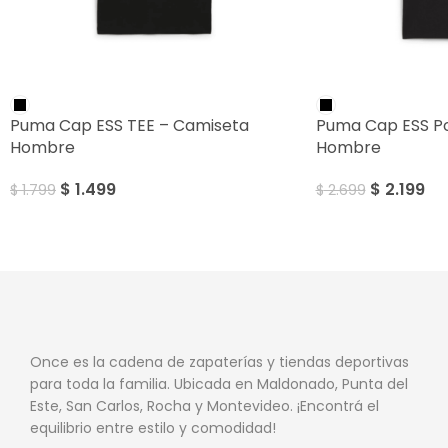
SALE
SALE
Puma Cap ESS TEE – Camiseta
Puma Cap ESS Po
Hombre
Hombre
$
1.499
$
2.199
$
1.799
$
2.699
Once es la cadena de zapaterías y tiendas deportivas
para toda la familia. Ubicada en Maldonado, Punta del
Este, San Carlos, Rocha y Montevideo. ¡Encontrá el
equilibrio entre estilo y comodidad!