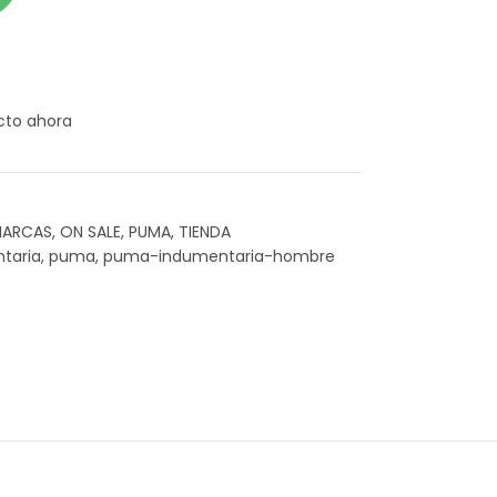
cto ahora
ARCAS
,
ON SALE
,
PUMA
,
TIENDA
taria
,
puma
,
puma-indumentaria-hombre