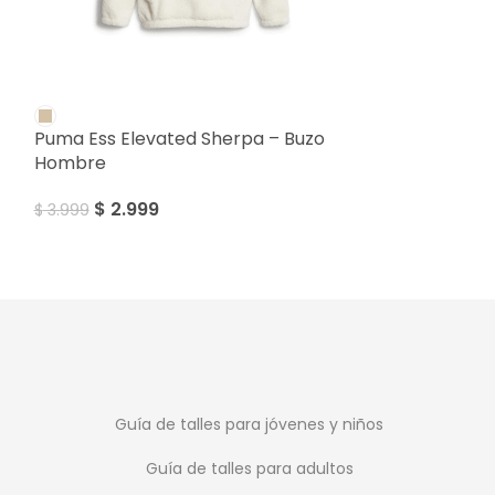
SALE
SALE
Puma Ess Elevated Sherpa – Buzo
Puma Peñarol 
Hombre
Hombre
$
2.999
$
1.999
$
3.999
$
2.199
Guía de talles para jóvenes y niños
Guía de talles para adultos