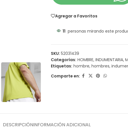
Agregar a Favoritos
11
personas mirando este produ
SKU:
52031439
Categorías:
HOMBRE
,
INDUMENTARIA
,
M
Etiquetas:
hombre
,
hombres
,
indumen
Comparte en:
DESCRIPCIÓN
INFORMACIÓN ADICIONAL