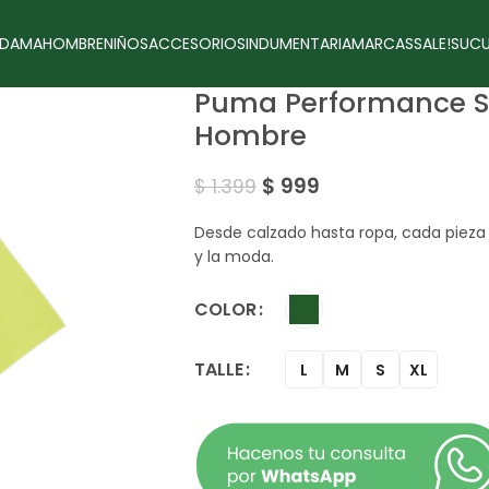
DAMA
HOMBRE
NIÑOS
ACCESORIOS
INDUMENTARIA
MARCAS
SALE!
SUCU
Puma Performance S
Hombre
$
999
$
1.399
Desde calzado hasta ropa, cada pieza
y la moda.
COLOR
TALLE
L
M
S
XL