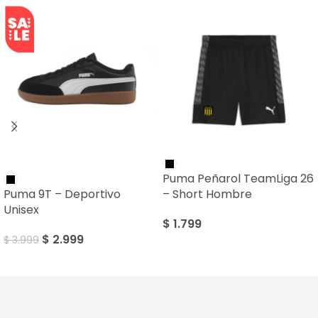
SALE
Puma Peñarol TeamLiga 26
Puma 9T – Deportivo
– Short Hombre
Unisex
$
1.799
$
2.999
$
3.999