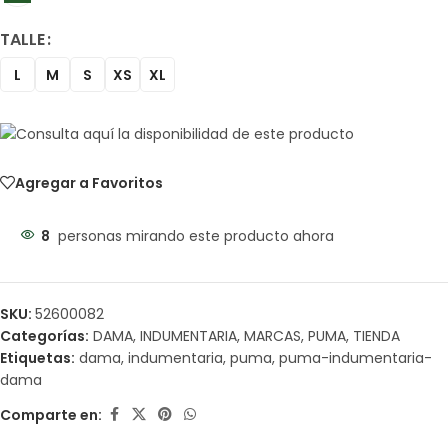
TALLE
L
M
S
XS
XL
Agregar a Favoritos
8
personas mirando este producto ahora
SKU:
52600082
Categorías:
DAMA
,
INDUMENTARIA
,
MARCAS
,
PUMA
,
TIENDA
Etiquetas:
dama
,
indumentaria
,
puma
,
puma-indumentaria-
dama
Comparte en: