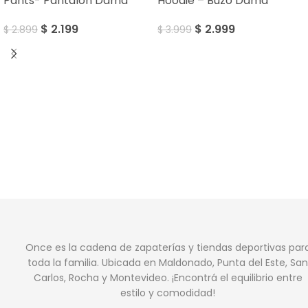
Pants- Pantalón Dama
Hoodie – Buzo Dama
$
2.199
$
2.999
$
2.899
$
3.999
Once es la cadena de zapaterías y tiendas deportivas par
toda la familia. Ubicada en Maldonado, Punta del Este, San
Carlos, Rocha y Montevideo. ¡Encontrá el equilibrio entre
estilo y comodidad!