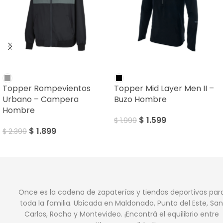
SALE
SALE
Topper Rompevientos
Topper Mid Layer Men II –
Urbano – Campera
Buzo Hombre
Hombre
$
1.599
$
1.999
$
1.899
$
2.399
Once es la cadena de zapaterías y tiendas deportivas par
toda la familia. Ubicada en Maldonado, Punta del Este, San
Carlos, Rocha y Montevideo. ¡Encontrá el equilibrio entre