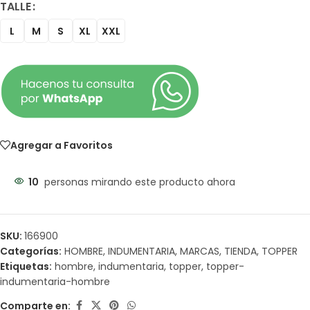
TALLE
L
M
S
XL
XXL
Agregar a Favoritos
10
personas mirando este producto ahora
SKU:
166900
Categorías:
HOMBRE
,
INDUMENTARIA
,
MARCAS
,
TIENDA
,
TOPPER
Etiquetas:
hombre
,
indumentaria
,
topper
,
topper-
indumentaria-hombre
Comparte en: