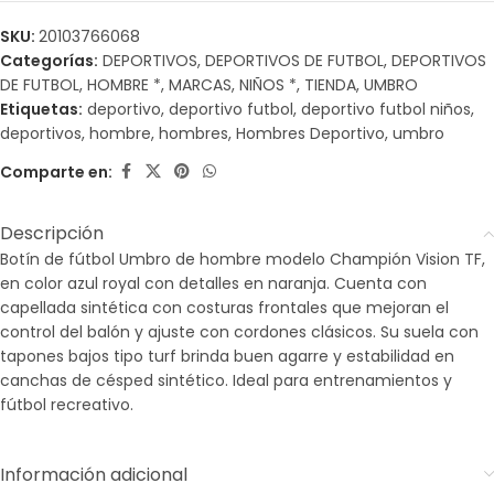
SKU:
20103766068
Categorías:
DEPORTIVOS
,
DEPORTIVOS DE FUTBOL
,
DEPORTIVOS
DE FUTBOL
,
HOMBRE *
,
MARCAS
,
NIÑOS *
,
TIENDA
,
UMBRO
Etiquetas:
deportivo
,
deportivo futbol
,
deportivo futbol niños
,
deportivos
,
hombre
,
hombres
,
Hombres Deportivo
,
umbro
Comparte en:
Descripción
Botín de fútbol Umbro de hombre modelo Champión Vision TF,
en color azul royal con detalles en naranja. Cuenta con
capellada sintética con costuras frontales que mejoran el
control del balón y ajuste con cordones clásicos. Su suela con
tapones bajos tipo turf brinda buen agarre y estabilidad en
canchas de césped sintético. Ideal para entrenamientos y
fútbol recreativo.
Información adicional