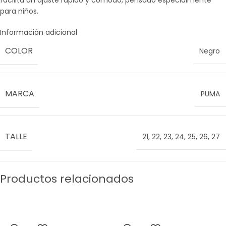
facilita un ajuste rápido y cómodo, pensado especialmente
para niños.
Información adicional
COLOR
Negro
MARCA
PUMA
TALLE
21
,
22
,
23
,
24
,
25
,
26
,
27
Productos relacionados