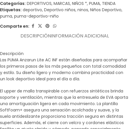
Categorías:
DEPORTIVOS
,
MARCAS
,
NIÑOS *
,
PUMA
,
TIENDA
Etiquetas:
deportivo
,
Deportivo niños
,
ninos
,
Niños Deportivo
,
puma
,
puma-deportivo-niño
Comparte en:
DESCRIPCIÓN
INFORMACIÓN ADICIONAL
Descripción
Las PUMA Anzarun Lite AC INF están diseñadas para acompañar
los primeros pasos de los más pequeños con total comodidad
y estilo. Su diseño ligero y moderno combina practicidad con
un look deportivo ideal para el día a día.
El upper de malla transpirable con refuerzos sintéticos brinda
soporte y ventilación, mientras que la entresuela de EVA aporta
una amortiguación ligera en cada movimiento. La plantilla
SoftFoam+ asegura una sensación acolchada y suave, y la
suela antideslizante proporciona tracción segura en distintas
superficies. Además, el cierre con velcro y cordones elásticos