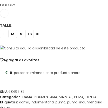
COLOR
TALLE
L
M
S
XS
XL
Agregar a Favoritos
9
personas mirando este producto ahora
SKU:
68497185
Categorías:
DAMA
,
INDUMENTARIA
,
MARCAS
,
PUMA
,
TIENDA
Etiquetas:
dama
,
indumentaria
,
puma
,
puma-indumentaria-
dama