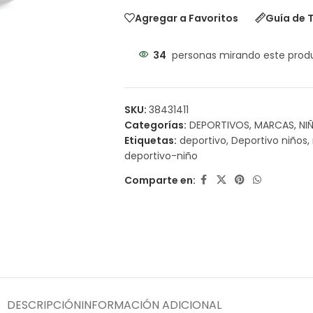
Agregar a Favoritos
Guía de T
34
personas mirando este prod
SKU:
38431411
Categorías:
DEPORTIVOS
,
MARCAS
,
NI
Etiquetas:
deportivo
,
Deportivo niños
,
deportivo-niño
Comparte en:
DESCRIPCIÓN
INFORMACIÓN ADICIONAL