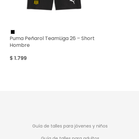
Puma Peñarol TeamLiga 26 – Short
Puma Academy
Hombre
$
999
$
1.799
Guía de talles para jóvenes y niños
Guía de talles para adultos