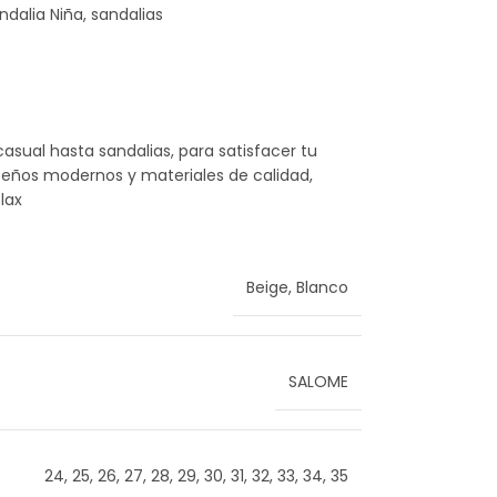
ndalia Niña
,
sandalias
ual hasta sandalias, para satisfacer tu
iseños modernos y materiales de calidad,
lax
Beige
,
Blanco
SALOME
24
,
25
,
26
,
27
,
28
,
29
,
30
,
31
,
32
,
33
,
34
,
35