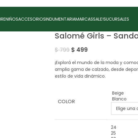
RE
NIÑOS
ACCESORIOS
INDUMENTARIA
MARCAS
SALE!
SUCURSALES
Salomé Girls – Sanda
$
499
$
799
¡Explorá el mundo de la moda y como
amplia gama de calzado, desde deporti
estilo de vida dinámico.
Beige
Blanco
COLOR
24
25