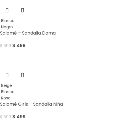
Blanco
Negro
Salomé – Sandalia Dama
$
499
$
699
Sale
Beige
Blanco
Rosa
Salomé Girls – Sandalia Niña
$
499
$
699