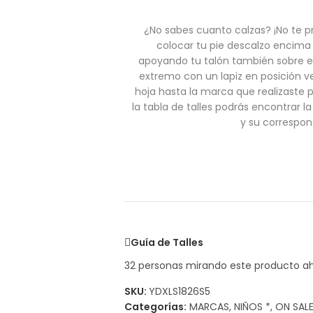
¿No sabes cuanto calzas? ¡No te p
colocar tu pie descalzo encima
apoyando tu talón también sobre e
extremo con un lapiz en posición ve
hoja hasta la marca que realizaste 
la tabla de talles podrás encontrar 
y su correspon
Guía de Talles
32
personas mirando este producto a
SKU:
YDXLS1826S5
Categorías:
MARCAS
,
NIÑOS *
,
ON SAL