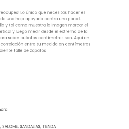
reocupes! Lo único que necesitas hacer es
 de una hoja apoyada contra una pared,
lla y tal como muestra la imagen marcar el
rtical y luego medir desde el extremo de la
para saber cuántos centímetros son. Aquí en
la correlación entre tu medida en centímetros
diente talle de zapatos
hora
E
,
SALOME
,
SANDALIAS
,
TIENDA