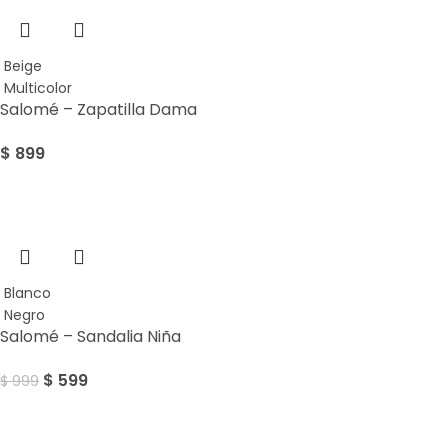
Beige
Multicolor
Salomé – Zapatilla Dama
$
899
Sale
Blanco
Negro
Salomé – Sandalia Niña
$
599
$
999
Sale