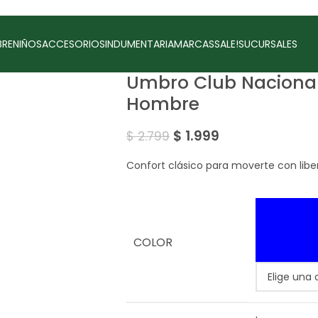
RE
NIÑOS
ACCESORIOS
INDUMENTARIA
MARCAS
SALE!
SUCURSALES
Umbro Club Nacional
Hombre
$
1.999
$
2.799
Confort clásico para moverte con libe
COLOR