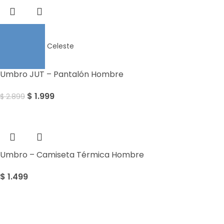
Celeste
Umbro JUT – Pantalón Hombre
$
1.999
$
2.899
Umbro – Camiseta Térmica Hombre
$
1.499
Sale