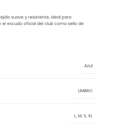
jido suave y resistente, ideal para
 el escudo oficial del club como sello de
Azul
UMBRO
L
,
M
,
S
,
XL