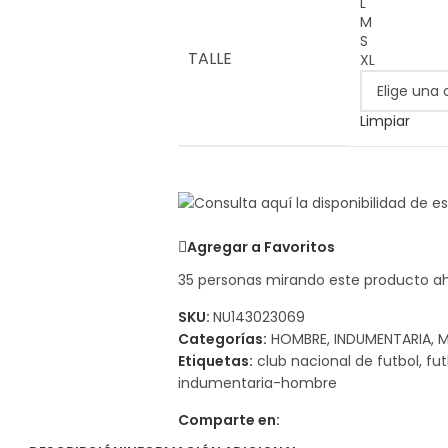
L
M
S
TALLE
XL
Limpiar
Agregar a Favoritos
35
personas mirando este producto a
SKU:
NU143023069
Categorías:
HOMBRE
,
INDUMENTARIA
,
M
Etiquetas:
club nacional de futbol
,
fut
indumentaria-hombre
Comparte en: