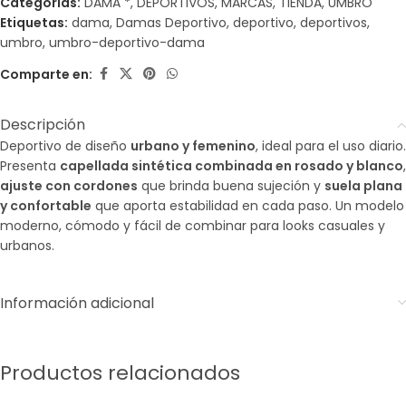
Categorías:
DAMA *
,
DEPORTIVOS
,
MARCAS
,
TIENDA
,
UMBRO
Etiquetas:
dama
,
Damas Deportivo
,
deportivo
,
deportivos
,
umbro
,
umbro-deportivo-dama
Comparte en:
Descripción
Deportivo de diseño
urbano y femenino
, ideal para el uso diario.
Presenta
capellada sintética combinada en rosado y blanco
,
ajuste con cordones
que brinda buena sujeción y
suela plana
y confortable
que aporta estabilidad en cada paso. Un modelo
moderno, cómodo y fácil de combinar para looks casuales y
urbanos.
Información adicional
Productos relacionados