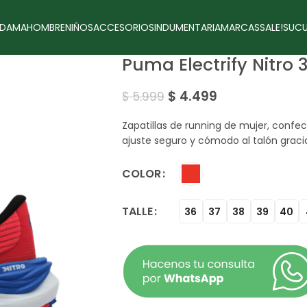
DAMA
HOMBRE
NIÑOS
ACCESORIOS
INDUMENTARIA
MARCAS
SALE!
SUCU
Puma Electrify Nitro
$
4.499
$
5.999
Zapatillas de running de mujer, confe
ajuste seguro y cómodo al talón graci
COLOR
TALLE
36
37
38
39
40