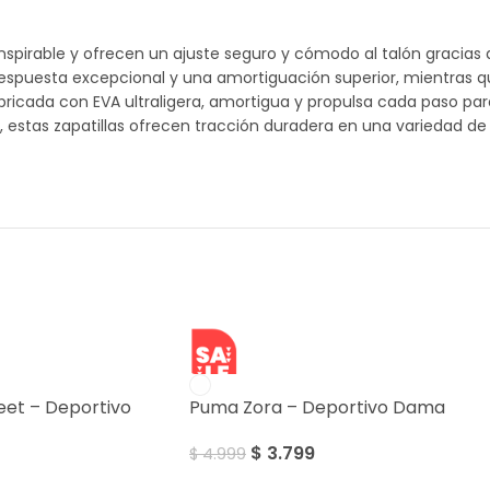
nspirable y ofrecen un ajuste seguro y cómodo al talón gracias 
respuesta excepcional y una amortiguación superior, mientras q
bricada con EVA ultraligera, amortigua y propulsa cada paso p
estas zapatillas ofrecen tracción duradera en una variedad de
SALE
eet – Deportivo
Puma Zora – Deportivo Dama
$
3.799
$
4.999