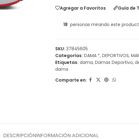
Agregar a Favoritos
Guía de T
18
personas mirando este produc
SKU:
37845605
Categorías:
DAMA *
,
DEPORTIVOS
,
MA
Etiquetas:
dama
,
Damas Deportivo
,
d
dama
Comparte en:
DESCRIPCIÓN
INFORMACIÓN ADICIONAL