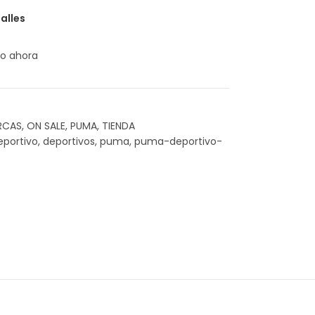
alles
to ahora
RCAS
,
ON SALE
,
PUMA
,
TIENDA
eportivo
,
deportivos
,
puma
,
puma-deportivo-