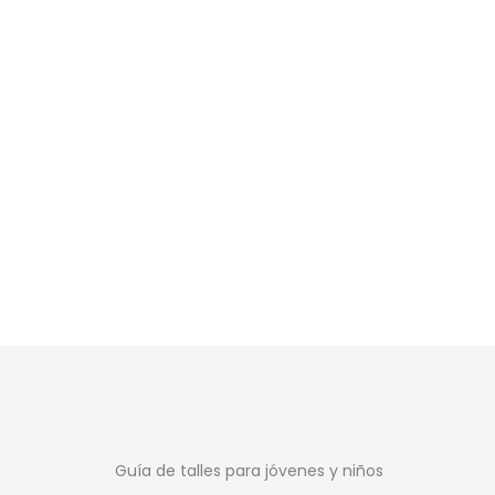
Puma Remedie
Deportivo D
$
4.599
Guía de talles para jóvenes y niños