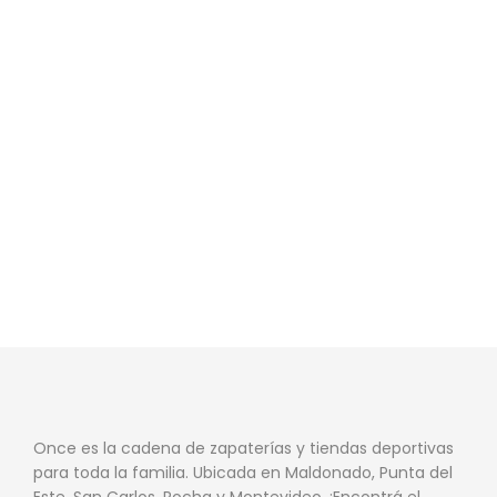
Once es la cadena de zapaterías y tiendas deportivas
para toda la familia. Ubicada en Maldonado, Punta del
Este, San Carlos, Rocha y Montevideo. ¡Encontrá el