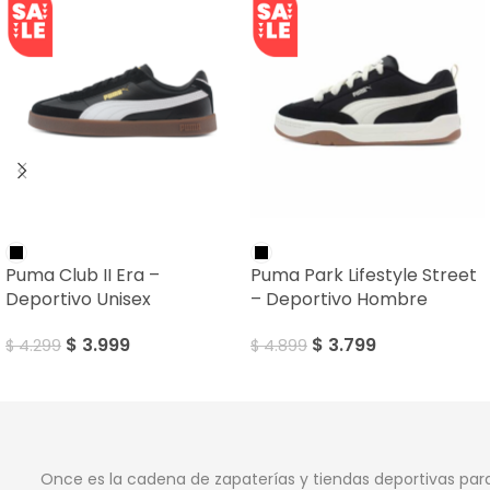
SALE
SALE
Puma Club II Era –
Puma Park Lifestyle Street
Deportivo Unisex
– Deportivo Hombre
$
3.999
$
3.799
$
4.299
$
4.899
Once es la cadena de zapaterías y tiendas deportivas par